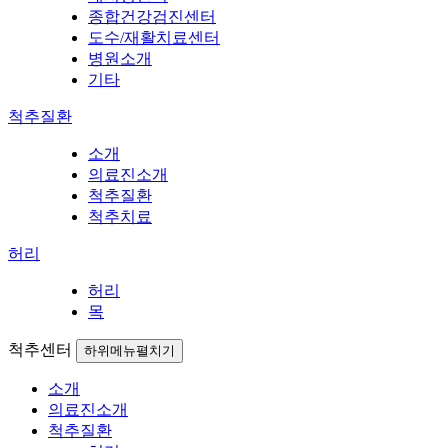
종합건강검진센터
도수/재활치료센터
병원소개
기타
척추질환
소개
의료진소개
척추질환
척추치료
허리
허리
목
척추센터
하위메뉴펼치기
소개
의료진소개
척추질환