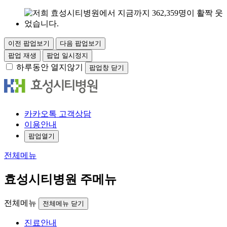
이전 팝업보기
다음 팝업보기
팝업 재생
팝업 일시정지
하루동안 열지않기
팝업창 닫기
카
카오
톡
고객
상담
이용안내
팝업열기
전체메뉴
효성시티병원 주메뉴
전체메뉴
전체메뉴 닫기
진료안내