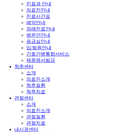
진료과 안내
의료진안내
진료시간표
예약안내
외래진료안내
병문안안내
응급실안내
입/퇴원안내
간호간병통합서비스
제증명서발급
척추센터
소개
의료진소개
척추질환
척추치료
관절센터
소개
의료진소개
관절질환
관절치료
내시경센터