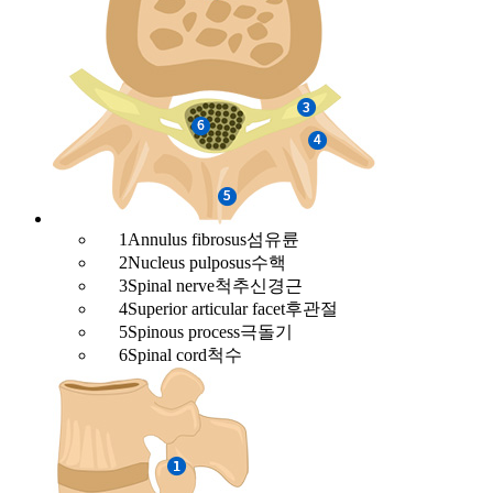
1
Annulus fibrosus
섬유륜
2
Nucleus pulposus
수핵
3
Spinal nerve
척추신경근
4
Superior articular facet
후관절
5
Spinous process
극돌기
6
Spinal cord
척수