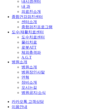
내시경센터
내 과
의료진소개
종합건강검진센터
센터소개
종합검진프로그램
도수/재활치료센터
도수치료센터
물리치료
로봇ATT
체외충격파
A.G.T
병원소개
병원소개
병원장인사말
연혁
장비소개
오시는길
병원공지/소식
카카오톡 고객상담
이용안내