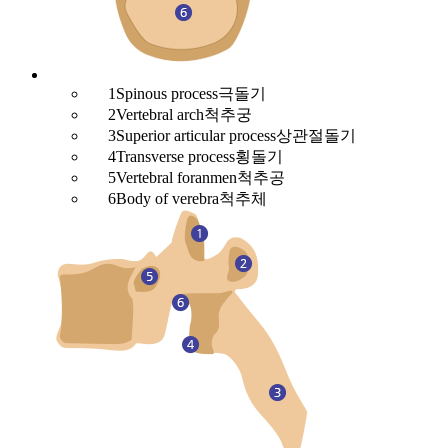
1
Spinous process
극돌기
2
Vertebral arch
척추궁
3
Superior articular process
상관절돌기
4
Transverse process
횡돌기
5
Vertebral foranmen
척추공
6
Body of verebra
척추체