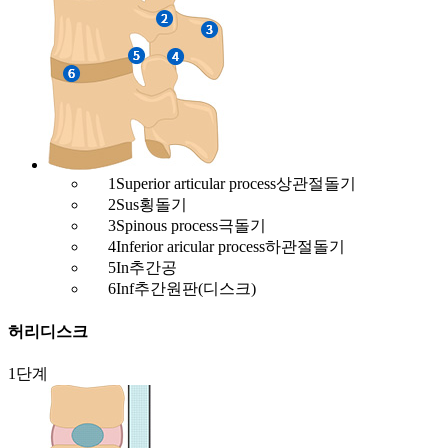
1
Superior articular process
상관절돌기
2
Sus
횡돌기
3
Spinous process
극돌기
4
Inferior aricular process
하관절돌기
5
In
추간공
6
Inf
추간원판(디스크)
허리디스크
1단계