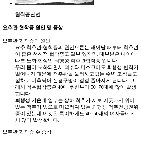
협착증단면
요추관 협착증 원인 및 증상
요추관 협착증의 원인
요추 척추관 협착증의 원인으론는 태어날 때부터 척추관
이 좁은 선천적 협착증도 일부 있지만, 대부분은 나이에
따른 노화 현상인 퇴행성 척추관협착증 입니다.
우리 몸이 노화되면서 척추와 디스크에도 퇴행성 변화가
일어나기 떄문에 척추관을 둘러싸고있는 주변 조직들도
점차로 비후되어 신경구멍이 점점 좁아지게 됩니다. 그
래서 척추협착증은 40대 후반부터 50~70대에 많이 발생
합니다.
퇴행성 가운데 일부는 상하 척추가 서로 어긋나서 위에
있는 척추가 앞으로 미끄러져 있는 퇴행성 척추전방전위
증이 있는데 이것은 특이하게도 40~50대의 여자들에게
서 많이 발생합니다.
요추관 협착증 주 증상