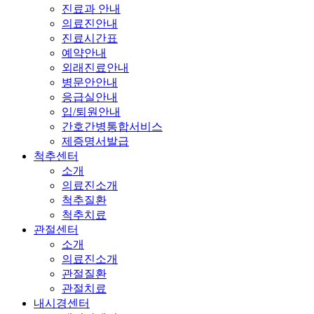
진료과 안내
의료진안내
진료시간표
예약안내
외래진료안내
병문안안내
응급실안내
입/퇴원안내
간호간병통합서비스
제증명서발급
척추센터
소개
의료진소개
척추질환
척추치료
관절센터
소개
의료진소개
관절질환
관절치료
내시경센터