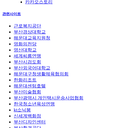
카카오스토리
관련사이트
근로복지공단
부산경상대학교
해운대교육지원청
영화의전당
영산대학교
세계씨름연맹
부산시검도회
부산외국어대학교
해운대구청생활체육협의회
한화리조트
해운대센텀호텔
부산미술협회
부산광역시 개인택시운송사업협회
한국청소년육성연맹
kt소닉붐
신세계백화점
부산디자인센터
부산환경공단