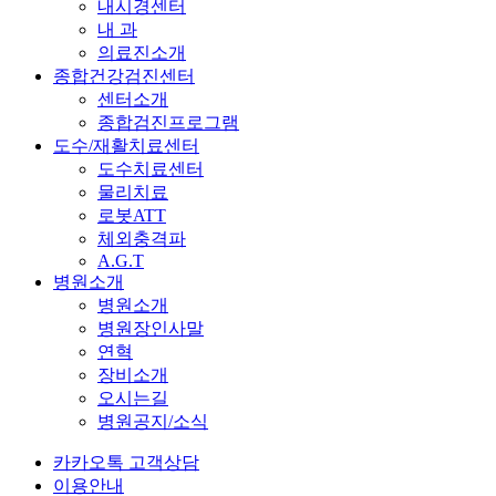
내시경센터
내 과
의료진소개
종합건강검진센터
센터소개
종합검진프로그램
도수/재활치료센터
도수치료센터
물리치료
로봇ATT
체외충격파
A.G.T
병원소개
병원소개
병원장인사말
연혁
장비소개
오시는길
병원공지/소식
카카오톡 고객상담
이용안내