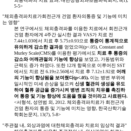
외충격파의 치료 효과, 대한정형외과초음파학회지, 8(1),
5-5>
"체외충격파치료가회전근개 건염 환자의통증 및 기능에 미치
는 영향"
본 연구에서도 체외충격파를 이용한 치료에서 회전근개
건염 환자에게 4주간 실시한 결과 VAS가 치료 전
7.44±1.03에서 치료 후 5.75±0.93으로
통증이 통계적으로
유의하게 감소한 결과
를 얻었으며(p<.05), Constant and
Murley Scale(CMS)를 이용한 평가에서도
치료 후 통증의
감소와 어깨관절의 기능에 향상
을 보였고, 가동범위와
근력도 증가 하였다. 또한 12개 항목으로 이루어진 SST
에서도 치료 전 6.19±2.56에서 치료 후 7.12±1.92로
어깨
의 기능이 향상됨을 보여줬다(p<.05).
이는 병변 부위에
일시적인 미세 손상을 일으켜
신생 혈관의 생성을 유도
하여 혈류 공급을 증가시켜 병변 조직의 치유를 촉진하
어 통증 및 기능 향상에 도움을 줬을 것이라고 사료된다.
<서형석, 성연범 외, 2012. 체외충격파치료가 회전근개
건염 환자의 통증 및 기능에 미치는 영향, 한국산학기술
학회논문지, 13(7), 5-8>
"주관절 내, 외상과염에 대한체외충격파 치료의 임상적 결과"