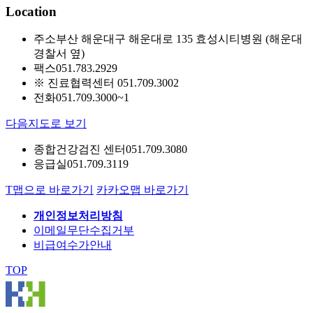
Location
주소
부산 해운대구 해운대로 135 효성시티병원 (해운대
경찰서 옆)
팩스
051.783.2929
※ 진료협력센터 051.709.3002
전화
051.709.3000~1
다음지도로 보기
종합건강검진 센터
051.709.3080
응급실
051.709.3119
T맵으로 바로가기
카카오맵 바로가기
개인정보처리방침
이메일무단수집거부
비급여수가안내
TOP