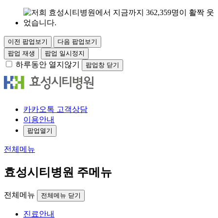
이전 팝업보기
다음 팝업보기
팝업 재생
팝업 일시정지
하루동안 열지않기
팝업창 닫기
카
카오
톡
고객
상담
이용안내
팝업열기
전체메뉴
효성시티병원 주메뉴
전체메뉴
전체메뉴 닫기
진료안내