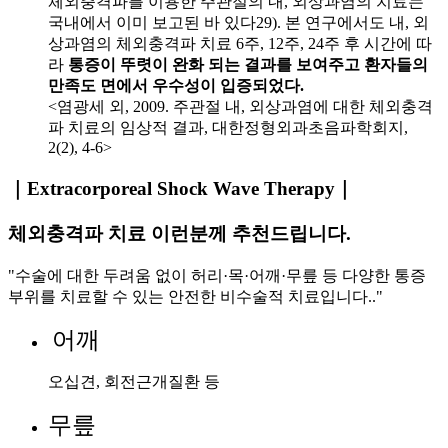
체외충격파를 이용한 주관절의 내, 외상과염의 치료는
국내에서 이미 보고된 바 있다29). 본 연구에서도 내, 외
상과염의 체외충격파 치료 6주, 12주, 24주 후 시간에 따
라
통증이 뚜렷이 완화 되는 결과를 보여주고 환자들의
만족도 면에서 우수성이 입증되었다.
<염광세 외, 2009. 주관절 내, 외상과염에 대한 체외충격
파 치료의 임상적 결과, 대한정형외과초음파학회지,
2(2), 4-6>
｜Extracorporeal Shock Wave Therapy｜
체외충격파 치료 이런분께 추천드립니다.
"수술에 대한 두려움 없이 허리·목·어깨·무릎 등 다양한 통증
부위를 치료할 수 있는 안전한 비수술적 치료입니다.."
어깨
오십견, 회전근개질환 등
무릎