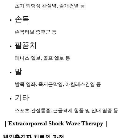
초기 퇴행성 관절염, 슬개건염 등
손목
손목터널 증후군 등
팔꿈치
테니스 엘보, 골프 엘보 등
발
발목 염좌, 족저근막염, 아킬레스건염 등
기타
스포츠 관절통증, 근골격계 힘줄 및 인대 염증 등
｜Extracorporeal Shock Wave Therapy｜
체외충격파 치료의 과정