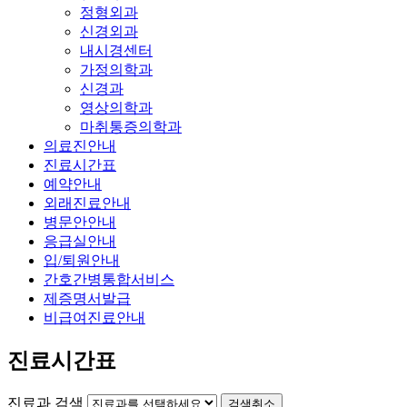
정형외과
신경외과
내시경센터
가정의학과
신경과
영상의학과
마취통증의학과
의료진안내
진료시간표
예약안내
외래진료안내
병문안안내
응급실안내
입/퇴원안내
간호간병통합서비스
제증명서발급
비급여진료안내
진료시간표
진료과 검색
검색취소