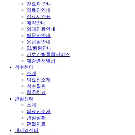
진료과 안내
의료진안내
진료시간표
예약안내
외래진료안내
병문안안내
응급실안내
입/퇴원안내
간호간병통합서비스
제증명서발급
척추센터
소개
의료진소개
척추질환
척추치료
관절센터
소개
의료진소개
관절질환
관절치료
내시경센터