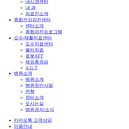
내시경센터
내 과
의료진소개
종합건강검진센터
센터소개
종합검진프로그램
도수/재활치료센터
도수치료센터
물리치료
로봇ATT
체외충격파
A.G.T
병원소개
병원소개
병원장인사말
연혁
장비소개
오시는길
병원공지/소식
카카오톡 고객상담
이용안내