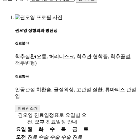
권오영
정형외과
병원장
진료분야
척추질환(요통, 허리디스크, 척추관 협착증, 척추골절,
척추변형)
진료항목
인공관절 치환술, 골절외상, 고관절 질환, 류마티스 관절
염
의료진소개
권오영 진료일정표로 요일별 오
전, 오후 진료일정 안내
요일
월
화
수
목
금
토
오전
진료
수술
수술
수술
진료