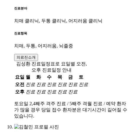
진료분야
치매 클리닉, 두통 클리닉, 어지러움 클리닉
진료항목
치매, 두통, 어지러움, 뇌졸중
의료진소개
김성환 진료일정표로 요일별 오전,
오후 진료일정 안내
요일
월
화
수
목
금
토
오전
진료
진료
진료
진료
진료
진료
오후
진료
진료
진료
진료
진료
토요일 2,4째주 격주 진료 / 5째주 격월 진료 / 예약 환자
가 많을 경우 당일 접수 환자분은 대기시간이 길어질 수
있습니다.