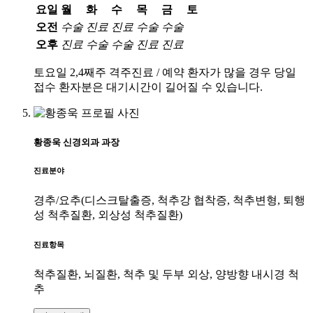
요일
월
화
수
목
금
토
오전
수술
진료
진료
수술
수술
오후
진료
수술
수술
진료
진료
토요일 2,4째주 격주진료 / 예약 환자가 많을 경우 당일
접수 환자분은 대기시간이 길어질 수 있습니다.
황종욱
신경외과
과장
진료분야
경추/요추(디스크탈출증, 척추강 협착증, 척추변형, 퇴행
성 척추질환, 외상성 척추질환)
진료항목
척추질환, 뇌질환, 척추 및 두부 외상, 양방향 내시경 척
추