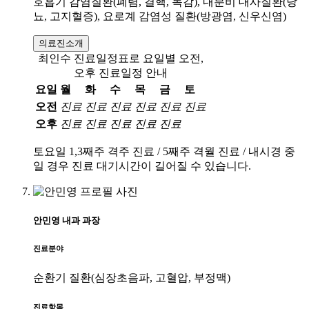
호흡기 감염질환(폐렴, 결핵, 독감), 내분비 대사질환(당
뇨, 고지혈증), 요로계 감염성 질환(방광염, 신우신염)
의료진소개
최인수 진료일정표로 요일별 오전,
오후 진료일정 안내
요일
월
화
수
목
금
토
오전
진료
진료
진료
진료
진료
진료
오후
진료
진료
진료
진료
진료
토요일 1,3째주 격주 진료 / 5째주 격월 진료 / 내시경 중
일 경우 진료 대기시간이 길어질 수 있습니다.
안민영
내과
과장
진료분야
순환기 질환(심장초음파, 고혈압, 부정맥)
진료항목