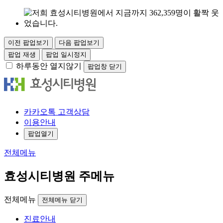
이전 팝업보기
다음 팝업보기
팝업 재생
팝업 일시정지
하루동안 열지않기
팝업창 닫기
카
카오
톡
고객
상담
이용안내
팝업열기
전체메뉴
효성시티병원 주메뉴
전체메뉴
전체메뉴 닫기
진료안내