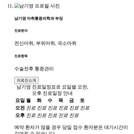
남기영
마취통증의학과
부장
진료분야
전신마취, 부위마취, 국소마취
진료항목
수술전후 통증관리
의료진소개
남기영 진료일정표로 요일별 오전,
오후 진료일정 안내
요일
월
화
수
목
금
토
오전
진료
진료
진료
진료
진료
진료
오후
진료
진료
진료
진료
진료
예약 환자가 많을 경우 당일 접수 환자분은 대기시간이
길어질 수 있습니다.