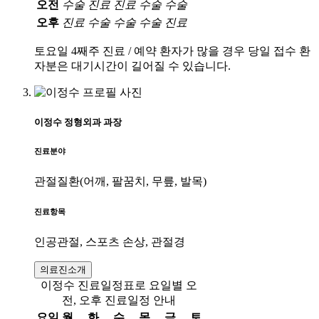
오전
수술
진료
진료
수술
수술
오후
진료
수술
수술
수술
진료
토요일 4째주 진료 / 예약 환자가 많을 경우 당일 접수 환
자분은 대기시간이 길어질 수 있습니다.
이정수
정형외과
과장
진료분야
관절질환(어깨, 팔꿈치, 무릎, 발목)
진료항목
인공관절, 스포츠 손상, 관절경
의료진소개
이정수 진료일정표로 요일별 오
전, 오후 진료일정 안내
요일
월
화
수
목
금
토