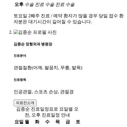
오후
수술
진료
수술
진료
수술
토요일 2째주 진료 / 예약 환자가 많을 경우 당일 접수 환
자분은 대기시간이 길어질 수 있습니다.
김종순
정형외과
병원장
진료분야
관절질환(어깨, 팔꿈치, 무릎, 발목)
진료항목
인공관절, 스포츠 손상, 관절경
의료진소개
김종순 진료일정표로 요일별 오
전, 오후 진료일정 안내
요일
월
화
수
목
금
토