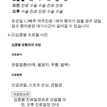
오전
진료
수술
수술
진료
진료
오후
수술
진료
진료
수술
수술
토요일 1,3째주 격주진료 / 예약 환자가 많을 경우 당일
접수 환자분은 대기시간이 길어질 수 있습니다.
김종봉
정형외과
과장
진료분야
관절질환(어깨, 팔꿈치, 무릎, 발목)
진료항목
인공관절, 스포츠 손상, 관절경
의료진소개
김종봉 진료일정표로 요일별 오
전, 오후 진료일정 안내