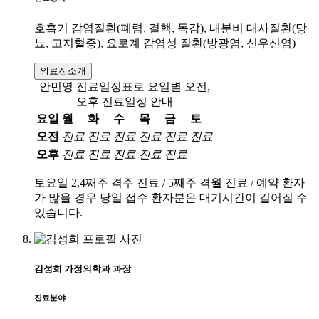
호흡기 감염질환(폐렴, 결핵, 독감), 내분비 대사질환(당
뇨, 고지혈증), 요로계 감염성 질환(방광염, 신우신염)
의료진소개
안민영 진료일정표로 요일별 오전,
오후 진료일정 안내
요일
월
화
수
목
금
토
오전
진료
진료
진료
진료
진료
진료
오후
진료
진료
진료
진료
진료
토요일 2,4째주 격주 진료 / 5째주 격월 진료 / 예약 환자
가 많을 경우 당일 접수 환자분은 대기시간이 길어질 수
있습니다.
김성희
가정의학과
과장
진료분야