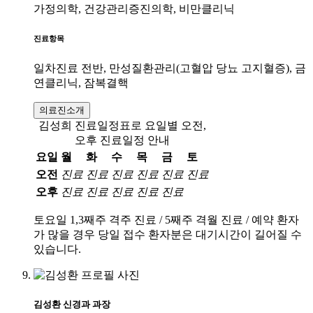
가정의학, 건강관리증진의학, 비만클리닉
진료항목
일차진료 전반, 만성질환관리(고혈압 당뇨 고지혈증), 금
연클리닉, 잠복결핵
의료진소개
김성희 진료일정표로 요일별 오전,
오후 진료일정 안내
요일
월
화
수
목
금
토
오전
진료
진료
진료
진료
진료
진료
오후
진료
진료
진료
진료
진료
토요일 1,3째주 격주 진료 / 5째주 격월 진료 / 예약 환자
가 많을 경우 당일 접수 환자분은 대기시간이 길어질 수
있습니다.
김성환
신경과
과장