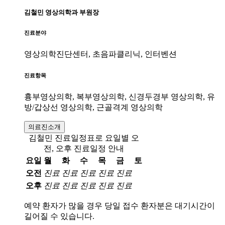
김철민
영상의학과
부원장
진료분야
영상의학진단센터, 초음파클리닉, 인터벤션
진료항목
흉부영상의학, 복부영상의학, 신경두경부 영상의학, 유
방/갑상선 영상의학, 근골격계 영상의학
의료진소개
김철민 진료일정표로 요일별 오
전, 오후 진료일정 안내
요일
월
화
수
목
금
토
오전
진료
진료
진료
진료
진료
오후
진료
진료
진료
진료
진료
예약 환자가 많을 경우 당일 접수 환자분은 대기시간이
길어질 수 있습니다.