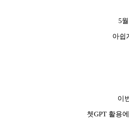
5
아쉽
이번
쳇GPT 활용