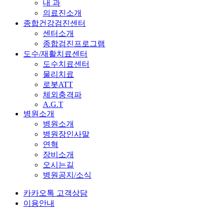
내 과
의료진소개
종합건강검진센터
센터소개
종합검진프로그램
도수/재활치료센터
도수치료센터
물리치료
로봇ATT
체외충격파
A.G.T
병원소개
병원소개
병원장인사말
연혁
장비소개
오시는길
병원공지/소식
카카오톡 고객상담
이용안내