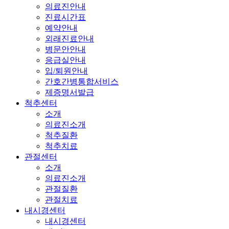
의료진안내
진료시간표
예약안내
외래진료안내
병문안안내
응급실안내
입/퇴원안내
간호간병통합서비스
제증명서발급
척추센터
소개
의료진소개
척추질환
척추치료
관절센터
소개
의료진소개
관절질환
관절치료
내시경센터
내시경센터