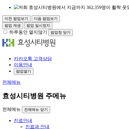
이전 팝업보기
다음 팝업보기
팝업 재생
팝업 일시정지
하루동안 열지않기
팝업창 닫기
카
카오
톡
고객
상담
이용안내
팝업열기
전체메뉴
효성시티병원 주메뉴
전체메뉴
전체메뉴 닫기
진료안내
진료과 안내